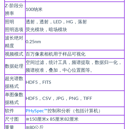
Z-阶段分
100纳米
辨率
照明
透射，透射，LED，HG，落射
照明选项
荧光模块，暗场模块
波长绝对
0.25nm
精度
视频模式
百万像素相机用于样品可视化
空间过滤，统计工具，频谱提取，数据归一化，
数据处理
频谱校准，叠加，中心位置图等。
超光谱数
HDF5，FITS
据格式
单图像数
HDF5，CSV，JPG，PNG，TIFF
据格式
软件
PHySpec™
控制和分析（包括计算机）
尺寸图
≅150厘米x 85厘米82厘米
重量
≅80公斤