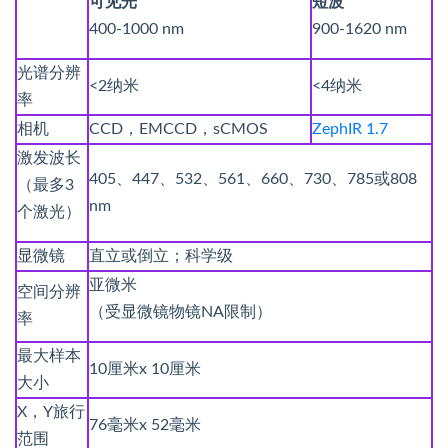
可见光
短波
400-1000 nm
900-1620 nm
光谱分辨
<2纳米
<4纳米
率
相机
CCD，EMCCD，sCMOS
ZephIR 1.7
激发波长
405、447、532、561、660、730、785或808
（最多3
nm
个激光）
显微镜
直立或倒立；科学级
亚微米
空间分辨
（受显微镜物镜NA限制）
率
最大样本
10厘米x 10厘米
大小
X，Y旅行
76毫米x 52毫米
范围